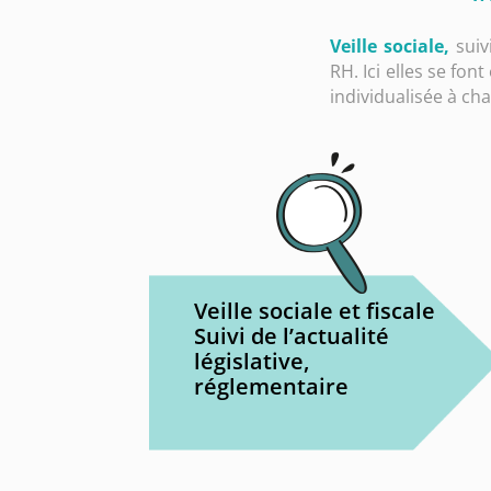
Veille sociale,
suivi
RH. Ici elles se fon
individualisée à cha
Veille sociale et fiscale
Suivi de l’actualité
législative,
réglementaire