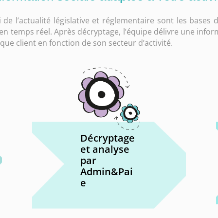
 de l’actualité législative et réglementaire sont les bases d
t en temps réel. Après décryptage, l’équipe délivre une info
que client en fonction de son secteur d’activité.
Décryptage
et analyse
par
Admin&Pai
e