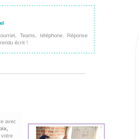
el
ourriel, Teams, téléphone. Réponse
endu écrit !
te avec
oix,
votre