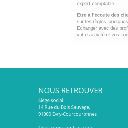
expert-comptable.
Etre à l’écoute des cl
sur les règles juridique
Echanger avec des profe
votre activité et vos co
NOUS RETROUVER
Siège social
14 Rue du Bois Sauvage,
91000 Évry-Courcouronnes
Nous situer sur la carte >